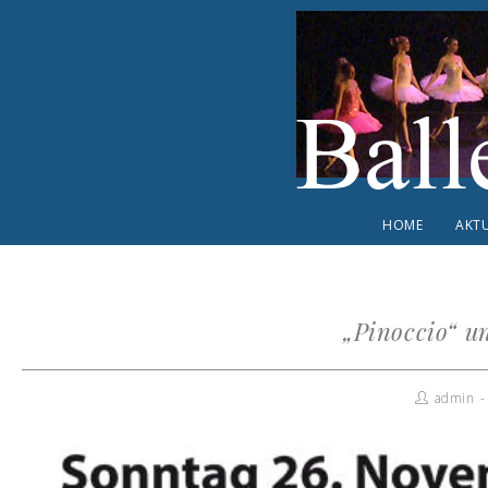
HOME
AKTU
„Pinoccio“ un
admin