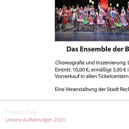
Continue
Previous Post
Unsere Aufführungen 2023:
Reading